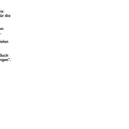
ie
ür die
on
.
ielen
 Buch
ungen".