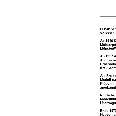
Dieter Sc
Volksschu
Ab 1946 K
Meisterpr
Münster/W
Ab 1957 A
Abiturs u
Ernennung
Kfz.-Sac
Als Freiz
Modell na
Flüge mit
anerkannt
Im Herbst
Modellhu
Übertragu
Ende 197
Hubschra