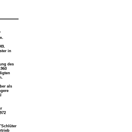
7
m.
949.
ster in
lung des
1960
digten
n.
ber als
ngere
l
ür
972
"Schlüter
trieb