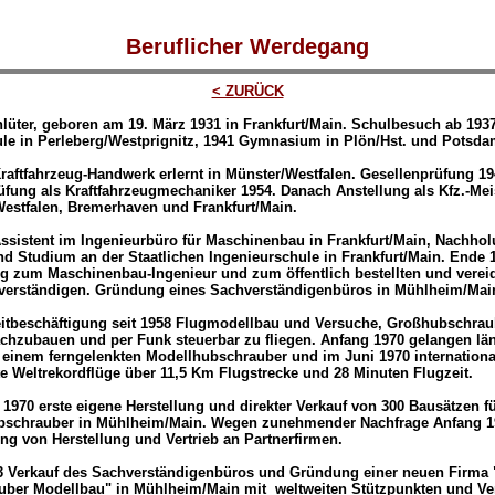
Beruflicher Werdegang
< ZURÜCK
hlüter, geboren am 19. März 1931 in Frankfurt/Main. Schulbesuch ab 193
le in Perleberg/Westprignitz, 1941 Gymnasium in Plön/Hst. und Potsda
raftfahrzeug-Handwerk erlernt in Münster/Westfalen. Gesellenprüfung 1
üfung als Kraftfahrzeugmechaniker 1954. Danach Anstellung als Kfz.-Mei
estfalen, Bremerhaven und Frankfurt/Main.
ssistent im Ingenieurbüro für Maschinenbau in Frankfurt/Main, Nachho
nd Studium an der Staatlichen Ingenieurschule in Frankfurt/Main. Ende 
 zum Maschinenbau-Ingenieur und zum öffentlich bestellten und verei
hverständigen. Gründung
eines Sachverständigenbüros in Mühlheim/Mai
eitbeschäftigung seit 1958 Flugmodellbau und Versuche, Großhubschrau
chzubauen und per Funk steuerbar zu fliegen.
Anfang 1970 gelangen lä
 einem ferngelenkten Modellhubschrauber und im Juni 1970 internationa
e Weltrekordflüge über 11,5 Km Flugstrecke und 28 Minuten Flugzeit.
 1970 erste eigene Herstellung und direkter Verkauf von 300 Bausätzen f
bschrauber in Mühlheim/Main. Wegen zunehmender Nachfrage Anfang 1
ng von Herstellung und Vertrieb an Partnerfirmen.
3 Verkauf des Sachverständigenbüros und Gründung einer neuen Firma
uber Modellbau
" in Mühlheim/Main mit weltweiten Stützpunkten und Ver