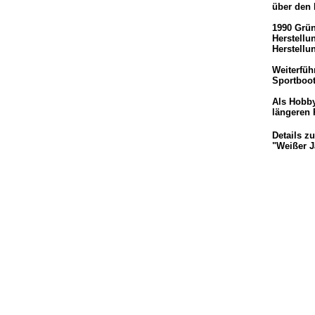
über den 
1990 Grün
Herstellu
Herstellu
Weiterfüh
Sportboot
Als Hobby
längeren 
Details z
"Weißer J