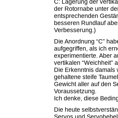
C: Lagerung der vertika
der Rotornabe unter de
entsprechenden Gestän
besseren Rundlauf aber 
Verbesserung.)
Die Anordnung “C” hab
aufgegriffen, als ich er
experimentierte. Aber a
vertikalen “Weichheit” 
Die Erkenntnis damals w
gehaltene steife Taume
Gewicht aller auf den S
Voraussetzung.
Ich denke, diese Bedin
Die heute selbstverstän
Servos und Servohebel