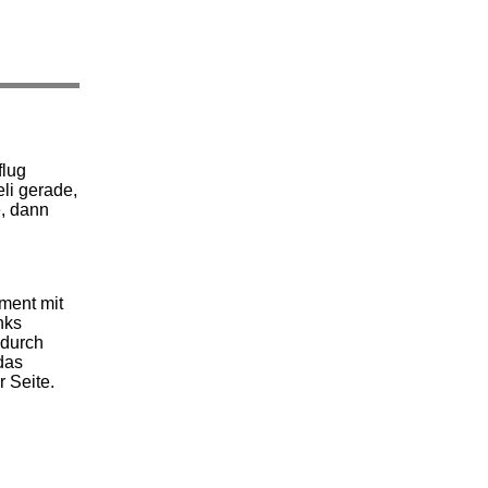
flug
li gerade,
e, dann
ment mit
nks
 durch
das
 Seite.