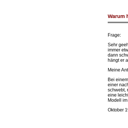
Warum h
Frage:
Sehr geeh
immer etw
dann schw
hängt er 
Meine Ant
Bei einem
einer nach
schwebt, 
eine leic
Modell im
Oktober 