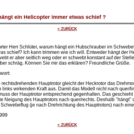
ängt ein Helicopter immer etwas schief ?
< ZURÜCK
rter Herr Schlüter, warum hängt ein Hubschrauber im Schwebe
as schief? Ich kann trimmen wie ich will. Entweder hängt der He
ebt er aber seitlich weg oder er schwebt konstant auf der Stell
aber schräg. Können Sie mir das erklären? Freundliche Grüße.
wort:
 rechtsdrehenden Hauptrotor gleicht der Heckrotor das Drehmo
 links wirkenden Kraft aus. Damit das Modell nicht nach quer/li
muss der Hauptrotor entsprechend gegenhalten. Das geschieht
hte Neigung des Hauptrotors nach quer/rechts. Deshalb "hängt" 
 Schwebeflug (je nach Drehrichtung des Hauptrotors) nach einer
1999
< ZURÜCK