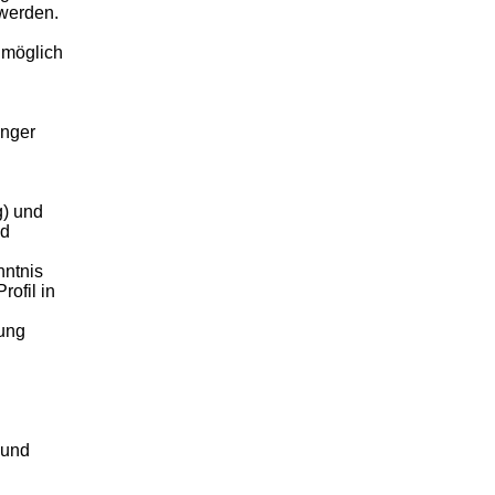
 werden.
 möglich
inger
g) und
nd
ntnis
ofil in
rung
 und