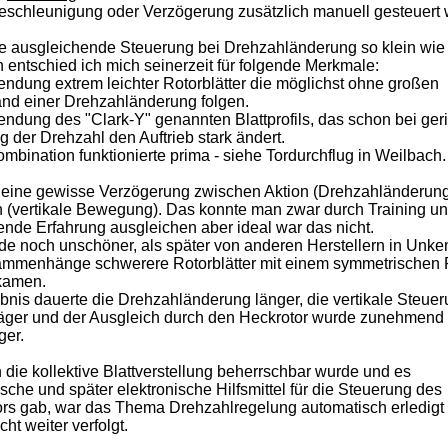
eschleunigung oder Verzögerung zusätzlich manuell gesteuert
e ausgleichende Steuerung bei Drehzahländerung so klein wie
n entschied ich mich seinerzeit für folgende Merkmale:
endung extrem leichter Rotorblätter die möglichst ohne großen
nd einer Drehzahländerung folgen.
endung des "Clark-Y" genannten Blattprofils, das schon bei ger
 der Drehzahl den Auftrieb stark ändert.
mbination funktionierte prima
- siehe Tordurchflug in Weilbach.
 eine gewisse Verzögerung zwischen Aktion (Drehzahländerun
 (vertikale Bewegung). Das konnte man zwar durch Training u
de Erfahrung ausgleichen aber ideal war das nicht.
e noch unschöner, als später von anderen Herstellern
in Unken
sammenhänge
schwerere Rotorblätter mit einem symmetrischen Pr
kamen.
bnis dauerte die Drehzahländerung länger, die vertikale Steue
räger und der Ausgleich durch den Heckrotor wurde zunehmend
ger.
 die kollektive Blattverstellung beherrschbar wurde und es
che und später elektronische Hilfsmittel für die Steuerung des
rs gab, war das Thema Drehzahlregelung automatisch erledigt
ht weiter verfolgt.