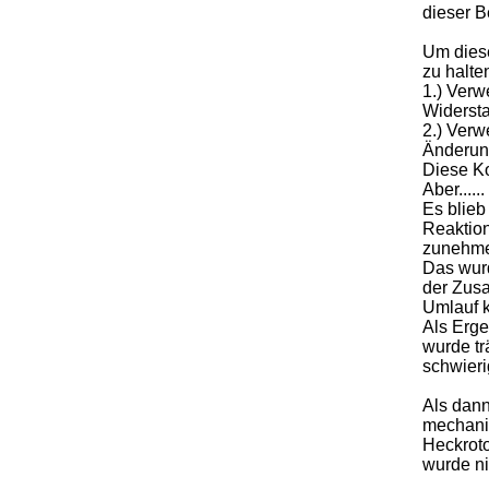
dieser B
Um dies
zu halte
1.) Verw
Widersta
2.) Verw
Änderung
Diese Ko
Aber......
Es blieb
Reaktion
zunehmen
Das wurd
der Zu
Umlauf 
Als Erge
wurde t
schwieri
Als dann
mechanis
Heckroto
wurde nic