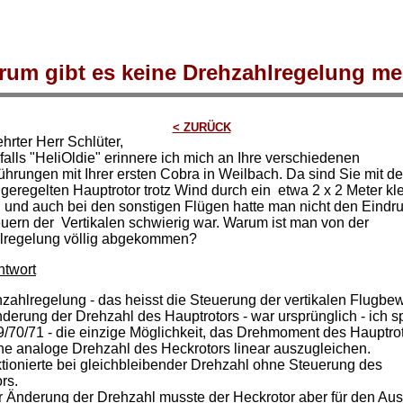
um gibt es keine Drehzahlregelung m
< ZURÜCK
hrter Herr Schlüter,
falls "HeliOldie" erinnere ich mich an Ihre verschiedenen
ührungen mit Ihrer ersten Cobra in Weilbach. Da sind Sie mit d
geregelten Hauptrotor trotz Wind durch ein etwa 2 x 2 Meter kl
 und auch bei den sonstigen Flügen hatte man nicht den Eindru
uern der Vertikalen schwierig war. Warum ist man von der
lregelung völlig abgekommen?
ntwort
zahlregelung - das heisst die Steuerung der vertikalen Flugb
derung der Drehzahl des Hauptrotors - war ursprünglich
- ich 
9/70/71 -
die einzige Möglichkeit, das Drehmoment des Hauptro
ne analoge Drehzahl des Heckrotors linear auszugleichen.
tionierte bei gleichbleibender Drehzahl ohne Steuerung des
rs.
r
Änderung
der Drehzahl musste der Heckrotor aber für den Aus