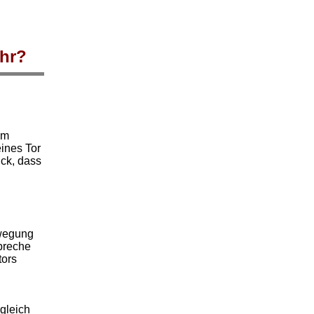
ehr?
em
eines Tor
ck, dass
ewegung
spreche
tors
gleich