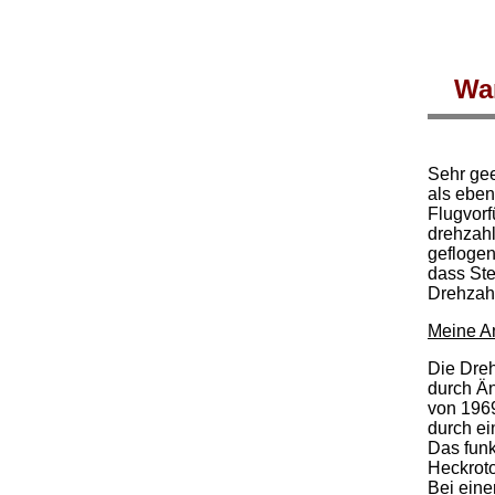
War
Sehr gee
als eben
Flugvorf
drehzahl
geflogen
dass Ste
Drehzah
Meine A
Die Dreh
durch Än
von 196
durch ei
Das funk
Heckroto
Bei eine