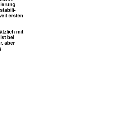
sierung
tabili-
eit ersten
tzlich mit
st bei
r, aber
g.