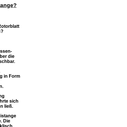
tange?
otorblatt
n?
assen-
ber die
schbar.
.
ng in Form
n.
ng
hrte sich
n ließ.
bistange
. Die
klisch