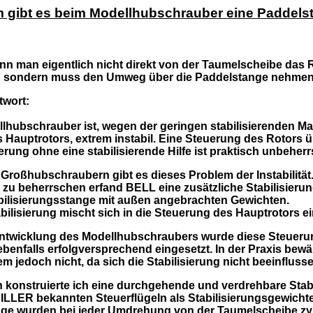
 gibt es beim Modellhubschrauber eine Paddels
n man eigentlich nicht direkt von der Taumelscheibe das R
n sondern muss den Umweg über die Paddelstange nehme
twort:
llhubschrauber ist, wegen der geringen stabilisierenden M
s Hauptrotors, extrem instabil. Eine Steuerung des Rotors ü
erung
ohne eine stabilisierende Hilfe
ist praktisch unbeherr
Großhubschraubern gibt es dieses Problem der Instabilität
zu beherrschen erfand BELL eine zusätzliche Stabilisieru
abilisierungsstange mit außen angebrachten Gewichten.
bilisierung mischt sich in die Steuerung des Hauptrotors ei
Entwicklung des Modellhubschraubers wurde diese Steueru
benfalls erfolgversprechend eingesetzt. In der Praxis bewä
m jedoch nicht, da sich die Stabilisierung nicht beeinflusse
n konstruierte ich eine durchgehende und verdrehbare Sta
ILLER bekannten Steuerflügeln als Stabilisierungsgewichte
nge wurden bei jeder Umdrehung von der Taumelscheibe zy