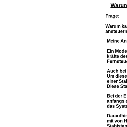
Warum
Frage:
Warum kan
ansteuer
Meine An
Ein Mode
kräfte de
Fernsteu
Auch bei 
Um diese 
einer St
Diese Sta
Bei der 
anfangs e
das Syste
Daraufhi
mit
von H
Stabista