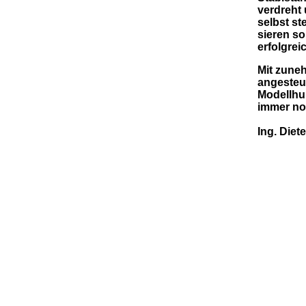
verdreht
selbst st
sieren so
erfolgre
Mit zuneh
angesteu
Modellhub
immer noc
Ing. Diete