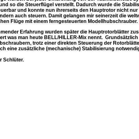
 und
so die Steuerflügel
verstellt. Dadurch wurde die Stabili
euerbar und konnte nun ihrerseits den Hauptrotor nicht nur s
ndern auch steuern. Damit gelangen mir seinerzeit die weltw
ichen Flüge mit einem ferngesteuerten Modellhubschrauber.
mender Erfahrung wurden später die Hauptrotorblätter zusä
ert was man heute BELL/HILLER-Mix nennt. Grundsätzlich i
schraubern, trotz einer direkten Steuerung der Rotorblätte
h eine zusätzliche (mechanische) Stabilisierung notwendi
r Schlüter.