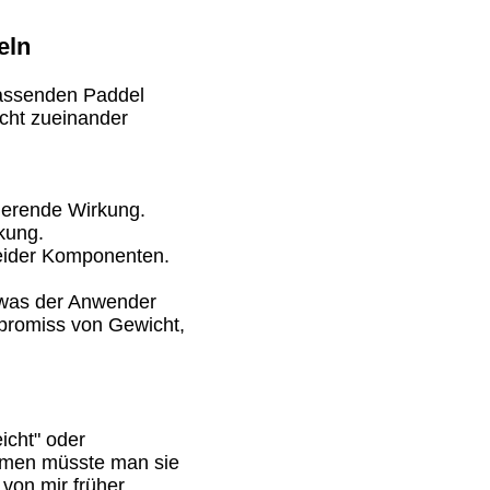
eln
passenden Paddel
cht zueinander
sierende Wirkung.
rkung.
beider Komponenten.
, was der Anwender
mpromiss von Gewicht,
icht" oder
kommen müsste man sie
von mir früher