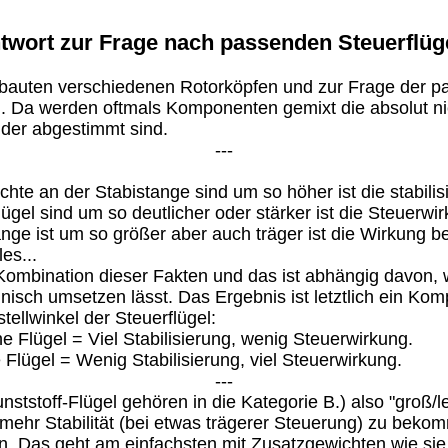
twort zur Frage nach passenden Steuerflüg
rbauten verschiedenen Rotorköpfen und zur Frage der 
. Da werden oftmals Komponenten gemixt die absolut ni
der abgestimmt sind.
---
hte an der Stabistange sind um so höher ist die stabili
lügel sind um so deutlicher oder stärker ist die Steuerwi
ange ist um so größer aber auch träger ist die Wirkung 
es...
 Kombination dieser Fakten und das ist abhängig davon
hnisch umsetzen lässt. Das Ergebnis ist letztlich ein Ko
tellwinkel der Steuerflügel:
e Flügel = Viel Stabilisierung, wenig Steuerwirkung.
 Flügel = Wenig Stabilisierung, viel Steuerwirkung.
---
nststoff-Flügel gehören in die Kategorie B.) also "groß/le
m mehr Stabilität (bei etwas trägerer Steuerung) zu be
. Das geht am einfachsten mit Zusatzgewichten wie sie 