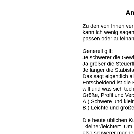
An
Zu den von Ihnen ve
kann ich wenig sagen
passen oder aufeinan
Generell gilt:
Je schwerer die Gewic
Ja größer die Steuerf
Je länger die Stabist
Das sagt eigentlich all
Entscheidend ist die
will und was sich tec
Größe, Profil und Vers
A.) Schwere und klein
B.) Leichte und große
Die heute üblichen Ku
"kleiner/leichter". U
also schwerer machen