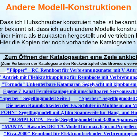
Andere Modell-Konstruktionen
Dass ich Hubschrauber konstruiert habe ist bekannt
 bekannt ist, dass ich auch andere Modelle konstru
iner Firma als Baukasten hergestellt und vertrieben
Hier die Kopien der noch vorhandene Katalogseiten
Zum Öffnen der Katalogseiten eine Zeile ankli
(Zum Verlassen der Katalogseite den Rückwärtspfeil des Browsers verw
"Flipper" - RC-Rennboot für Verbrennungsmotor mit V-Antr
-Antrieb mit Fliehkraftkupplung für Rennboote mit Verbrennun
"Tornado" Unkenterbare Katamaran-Segelyacht mit kippbarem
Eigene 7-Kanal Fernlenkanlage mit umschaltbaren Servoaussch
"Sperber" Segelflugmodell Seite 1
"Sperber" Segelflugmodell S
Die neuen Räumlichkeiten der Fa. Schlüter in Mühlheim am M
"FÖHN" Segelflugmodell mit 2,14m Spannweite für Hang- und Ho
"KOMPLETTA" Fertig-Segelflugmodell mit 3,08m Spannwei
"MANTA" Rasantes DELTA-Modell für max. 6,5ccm-Propeller
"Riva-2000" Rennboot für Elektroantrieb oder Verbrennungsm