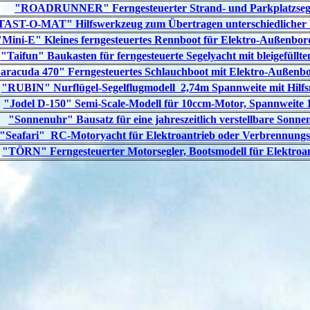
"ROADRUNNER" Ferngesteuerter Strand- und Parkplatzseg
TAST-O-MAT" Hilfswerkzeug zum Übertragen unterschiedlicher
"Mini-E" Kleines ferngesteuertes Rennboot für Elektro-Außenbo
"Taifun" Baukasten für ferngesteuerte Segelyacht mit bleigefüllte
aracuda 470" Ferngesteuertes Schlauchboot mit Elektro-Außenb
"RUBIN" Nurflügel-Segelflugmodell 2,74m Spannweite mit Hilf
"Jodel D-150" Semi-Scale-Modell für 10ccm-Motor, Spannweite 
"Sonnenuhr" Bausatz für eine jahreszeitlich verstellbare Sonne
"Seafari" RC-Motoryacht für
Elektroantrieb oder Verbrennung
"TÖRN" Ferngesteuerter Motorsegler, Bootsmodell für Elektroa