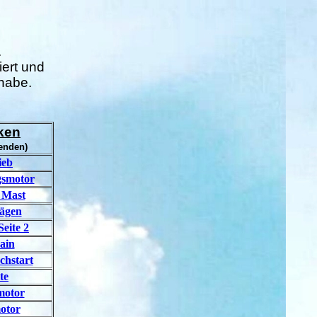
.
iert und
 habe.
.
cken
enden)
ieb
gsmotor
 Mast
lägen
eite 2
ain
chstart
te
motor
otor