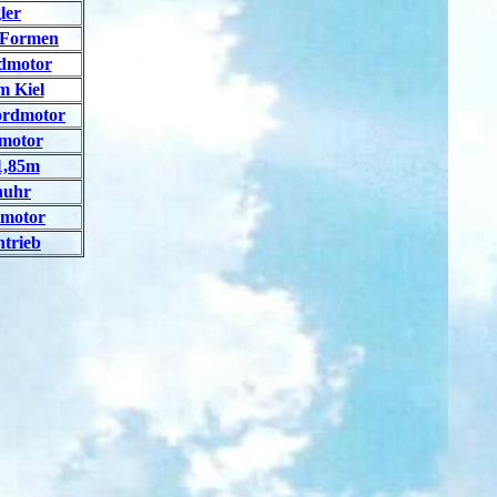
ler
 Formen
rdmotor
m Kiel
ordmotor
smotor
1,85m
nuhr
smotor
ntrieb